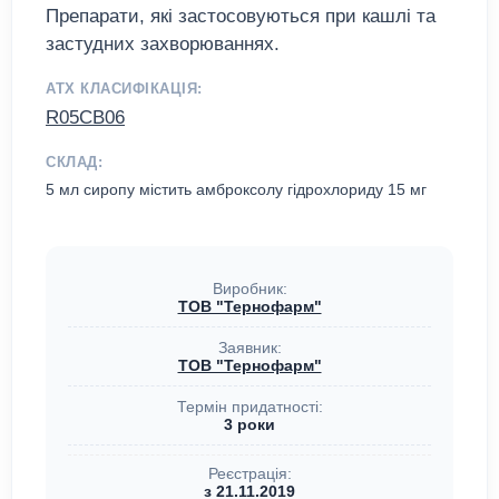
Препарати, які застосовуються при кашлі та
застудних захворюваннях.
АТХ КЛАСИФІКАЦІЯ:
R05CB06
СКЛАД:
5 мл сиропу містить амброксолу гідрохлориду 15 мг
Виробник:
ТОВ "Тернофарм"
Заявник:
ТОВ "Тернофарм"
Термін придатності:
3 роки
Реєстрація:
з 21.11.2019