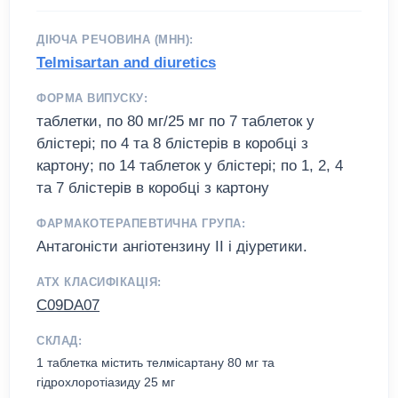
ДІЮЧА РЕЧОВИНА (МНН):
Telmisartan and diuretics
ФОРМА ВИПУСКУ:
таблетки, по 80 мг/25 мг по 7 таблеток у
блістері; по 4 та 8 блістерів в коробці з
картону; по 14 таблеток у блістері; по 1, 2, 4
та 7 блістерів в коробці з картону
ФАРМАКОТЕРАПЕВТИЧНА ГРУПА:
Антагоністи ангіотензину II і діуретики.
АТХ КЛАСИФІКАЦІЯ:
C09DA07
СКЛАД:
1 таблетка містить телміcартану 80 мг та
гідрохлоротіазиду 25 мг