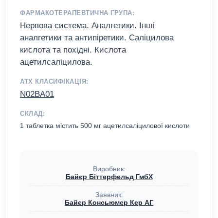
ФАРМАКОТЕРАПЕВТИЧНА ГРУПА:
Нервова система. Аналгетики. Інші
аналгетики та антипіретики. Саліцилова
кислота та похідні. Кислота
ацетилсаліцилова.
АТХ КЛАСИФІКАЦІЯ:
N02BA01
СКЛАД:
1 таблетка містить 500 мг ацетилсаліцилової кислоти
Виробник:
Байєр Біттерфельд ГмбХ
Заявник:
Байєр Консьюмер Кер АГ