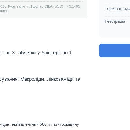
2026. Курс валюти: 1 долар США (USD) = 43,1405
Термін прида
00080.
Реєстрація:
; по 3 таблетки у блістері; по 1
сування. Макроліди, лінкозаміди та
міцин, еквівалентний 500 мг азитроміцину