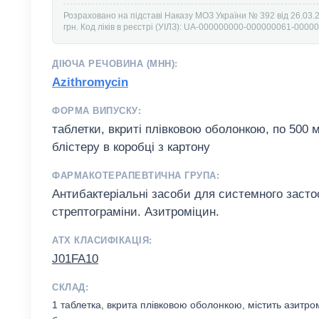
Розраховано на підставі Наказу МОЗ України № 392 від 26.03.
грн. Код ліків в реєстрі (УІЛЗ): UA-000000000-000000061-0000
ДІЮЧА РЕЧОВИНА (МНН):
Azithromycin
ФОРМА ВИПУСКУ:
таблетки, вкриті плівковою оболонкою, по 500 мг
блістеру в коробці з картону
ФАРМАКОТЕРАПЕВТИЧНА ГРУПА:
Антибактеріальні засоби для системного засто
стрептограміни. Азитроміцин.
АТХ КЛАСИФІКАЦІЯ:
J01FA10
СКЛАД:
1 таблетка, вкрита плівковою оболонкою, містить азитро