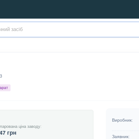
3
арат
Виробник:
ларована ціна заводу:
47 грн
Заявник: