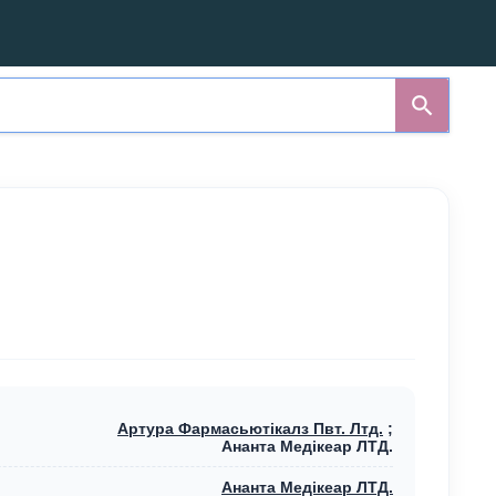
Артура Фармасьютікалз Пвт. Лтд.
;
Ананта Медікеар ЛТД.
Ананта Медікеар ЛТД.