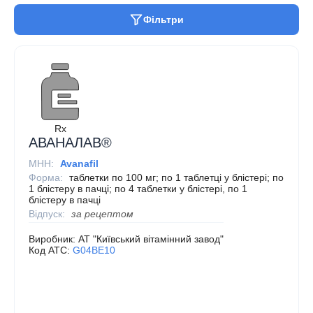
Фільтри
Rx
АВАНАЛАВ®
МНН:
Avanafil
Форма:
таблетки по 100 мг; по 1 таблетці у блістері; по
1 блістеру в пачці; по 4 таблетки у блістері, по 1
блістеру в пачці
Відпуск:
за рецептом
Виробник:
АТ "Київський вітамінний завод"
Код ATC:
G04BE10