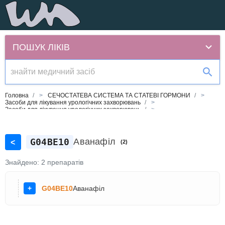
ПОШУК ЛІКІВ
Головна
/
СЕЧОСТАТЕВА СИСТЕМА ТА СТАТЕВІ ГОРМОНИ
/
Засоби для лікування урологічних захворювань
/
Засоби для лікування урологічних захворювань
/
Засоби, які застосовуються у випадку еректильної дисфункції
/
Аванафіл
G04BE10
Аванафіл
<
(
2
)
Знайдено:
2
препаратів
+
G04BE10
Аванафіл