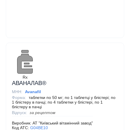
Rx
АВАНАЛАВ®
МНН:
Avanafil
Форма:
таблетки по 50 мг; по 1 таблетці у блістері; по
1 блістеру в пачці; по 4 таблетки у блістері, по 1
блістеру в пачці
Відпуск:
за рецептом
Виробник:
АТ "Київський вітамінний завод"
Код ATC:
G04BE10